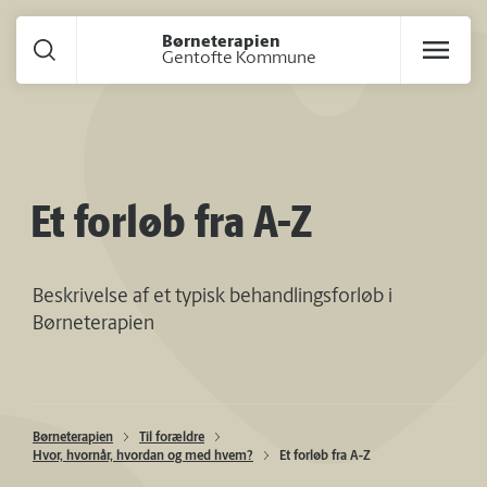
Gå til hoved indhold
Børneterapien
Gentofte Kommune
Et forløb fra A-Z
Beskrivelse af et typisk behandlingsforløb i
Børneterapien
Børneterapien
Til forældre
Hvor, hvornår, hvordan og med hvem?
Et forløb fra A-Z