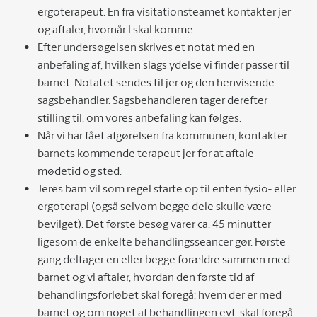
ergoterapeut. En fra visitationsteamet kontakter jer
og aftaler, hvornår I skal komme.
Efter undersøgelsen skrives et notat med en
anbefaling af, hvilken slags ydelse vi finder passer til
barnet. Notatet sendes til jer og den henvisende
sagsbehandler. Sagsbehandleren tager derefter
stilling til, om vores anbefaling kan følges.
Når vi har fået afgørelsen fra kommunen, kontakter
barnets kommende terapeut jer for at aftale
mødetid og sted.
Jeres barn vil som regel starte op til enten fysio- eller
ergoterapi (også selvom begge dele skulle være
bevilget). Det første besøg varer ca. 45 minutter
ligesom de enkelte behandlingsseancer gør. Første
gang deltager en eller begge forældre sammen med
barnet og vi aftaler, hvordan den første tid af
behandlingsforløbet skal foregå; hvem der er med
barnet og om noget af behandlingen evt. skal foregå