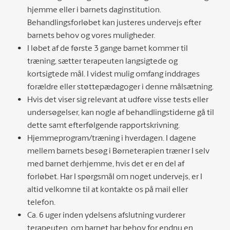
hjemme eller i barnets daginstitution.
Behandlingsforløbet kan justeres undervejs efter
barnets behov og vores muligheder.
I løbet af de første 3 gange barnet kommer til
træning, sætter terapeuten langsigtede og
kortsigtede mål. I videst mulig omfang inddrages
forældre eller støttepædagoger i denne målsætning.
Hvis det viser sig relevant at udføre visse tests eller
undersøgelser, kan nogle af behandlingstiderne gå til
dette samt efterfølgende rapportskrivning.
Hjemmeprogram/træning i hverdagen. I dagene
mellem barnets besøg i Børneterapien træner I selv
med barnet derhjemme, hvis det er en del af
forløbet. Har I spørgsmål om noget undervejs, er I
altid velkomne til at kontakte os på mail eller
telefon.
Ca. 6 uger inden ydelsens afslutning vurderer
terapeuten, om barnet har behov for endnu en